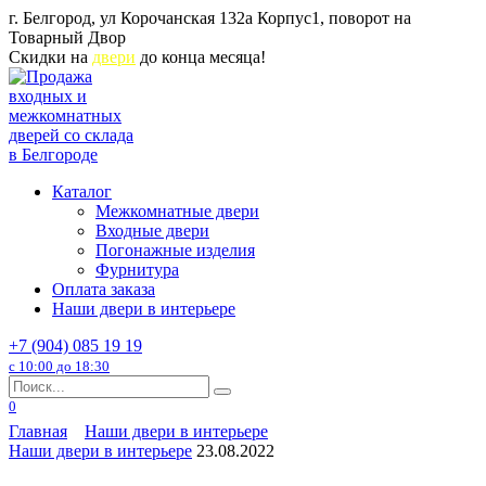
Перейти
г. Белгород, ул Корочанская 132а Корпус1, поворот на
к
Товарный Двор
содержанию
Скидки на
двери
до конца месяца!
Каталог
Межкомнатные двери
Входные двери
Погонажные изделия
Фурнитура
Оплата заказа
Наши двери в интерьере
+7 (904) 085 19 19
с 10:00 до 18:30
Search
for:
0
Главная
Наши двери в интерьере
Наши двери в интерьере
23.08.2022