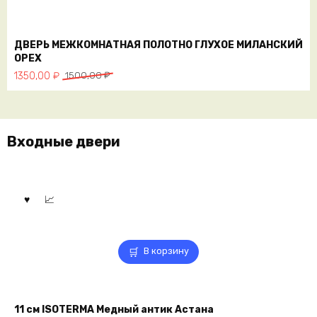
ДВЕРЬ МЕЖКОМНАТНАЯ ПОЛОТНО ГЛУХОЕ МИЛАНСКИЙ
ОРЕХ
Первоначальная
Текущая
1350,00
₽
1500,00
₽
цена
цена:
составляла
1350,00 ₽.
1500,00 ₽.
Входные двери
В корзину
11 см ISOTERMA Медный антик Астана