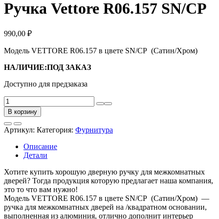
Ручка Vettore R06.157 SN/CP
990,00
₽
Модель VЕTTORE R06.157 в цвете SN/CP (Сатин/Хром)
НАЛИЧИЕ:ПОД ЗАКАЗ
Доступно для предзаказа
Количество
товара
В корзину
Ручка
Vettore
Артикул:
Категория:
Фурнитура
R06.157
SN/CP
Описание
Детали
Хотите купить хорошую дверную ручку для межкомнатных
дверей? Тогда продукция которую предлагает наша компания,
это то что вам нужно!
Модель VЕTTORE R06.157 в цвете SN/CP (Сатин/Хром) —
ручка для межкомнатных дверей на /квадратном основании,
выполненная из алюминия, отлично дополнит интерьер