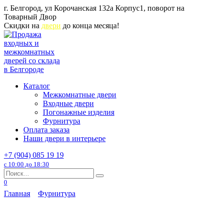
Перейти
г. Белгород, ул Корочанская 132а Корпус1, поворот на
к
Товарный Двор
содержанию
Скидки на
двери
до конца месяца!
Каталог
Межкомнатные двери
Входные двери
Погонажные изделия
Фурнитура
Оплата заказа
Наши двери в интерьере
+7 (904) 085 19 19
с 10:00 до 18:30
Search
for:
0
Главная
Фурнитура