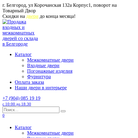
Перейти
г. Белгород, ул Корочанская 132а Корпус1, поворот на
к
Товарный Двор
содержанию
Скидки на
двери
до конца месяца!
Каталог
Межкомнатные двери
Входные двери
Погонажные изделия
Фурнитура
Оплата заказа
Наши двери в интерьере
+7 (904) 085 19 19
с 10:00 до 18:30
Search
for:
0
Каталог
Межкомнатные двери