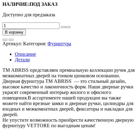
НАЛИЧИЕ:ПОД ЗАКАЗ
Доступно для предзаказа
Количество
товара
В корзину
Ручка
на
Артикул:
Категория:
Фурнитура
раздельном
тонком
Описание
цинковом
Детали
основании
ABRISS
ТМ ABRISS представляеи премиальную коллекцию ручек для
R21.190
межкомнатных дверей на тонком цинковом основании.
MCP/WH
Дверная фурнитура ТМ ABRISS — это стильный дизайн,
(
высокое качество и лаконичность форм. Наши дверные ручки
Матовый
украсят современный интерьер жилого и офисного
хром/
помещения.В ассортименте нашей продукции вы также
Белая
можете найти врезные замки и дверные ручки, цилиндры для
вставка)
входных и межкомнатных дверей, фиксаторы и накладки для
(ПОД
дверей.
ЗАКАЗ)
Не упустите возможность приобрести качественную дверную
фурнитуру VETTORE по выгодным ценам!