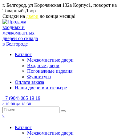
Перейти
г. Белгород, ул Корочанская 132а Корпус1, поворот на
к
Товарный Двор
содержанию
Скидки на
двери
до конца месяца!
Каталог
Межкомнатные двери
Входные двери
Погонажные изделия
Фурнитура
Оплата заказа
Наши двери в интерьере
+7 (904) 085 19 19
с 10:00 до 18:30
Search
for:
0
Каталог
Межкомнатные двери