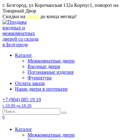
Перейти
г. Белгород, ул Корочанская 132а Корпус1, поворот на
к
Товарный Двор
содержанию
Скидки на
двери
до конца месяца!
Каталог
Межкомнатные двери
Входные двери
Погонажные изделия
Фурнитура
Оплата заказа
Наши двери в интерьере
+7 (904) 085 19 19
с 10:00 до 18:30
Search
for:
0
Каталог
Межкомнатные двери