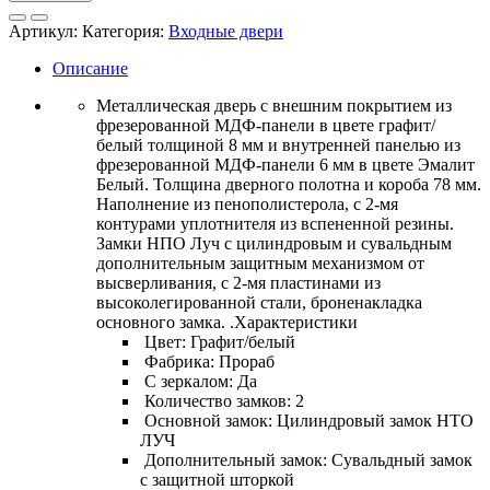
Дверь
металл.
Артикул:
Категория:
Входные двери
Гарда
2
Описание
МДФ/
ЗЕРКАЛО
Металлическая дверь с внешним покрытием из
Графит/
фрезерованной МДФ-панели в цвете графит/
Белый
белый толщиной 8 мм и внутренней панелью из
фрезерованной МДФ-панели 6 мм в цвете Эмалит
Белый. Толщина дверного полотна и короба 78 мм.
Наполнение из пенополистерола, с 2-мя
контурами уплотнителя из вспененной резины.
Замки НПО Луч с цилиндровым и сувальдным
дополнительным защитным механизмом от
высверливания, с 2-мя пластинами из
высоколегированной стали, броненакладка
основного замка. .Характеристики
Цвет: Графит/белый
Фабрика: Прораб
С зеркалом: Да
Количество замков: 2
Основной замок: Цилиндровый замок НТО
ЛУЧ
Дополнительный замок: Сувальдный замок
с защитной шторкой