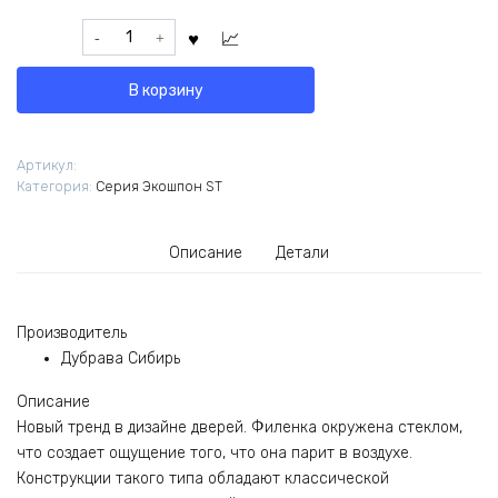
Количество
товара
Дверь
В корзину
Дверь
Лира
Fly
Артикул:
ПО/
Категория:
Серия Экошпон ST
Графит
(парящая
филенка)
Описание
Детали
Soft-
touch
белый
ПОД
Производитель
ЗАКАЗ
Дубрава Сибирь
Описание
Новый тренд в дизайне дверей. Филенка окружена стеклом,
что создает ощущение того, что она парит в воздухе.
Конструкции такого типа обладают классической