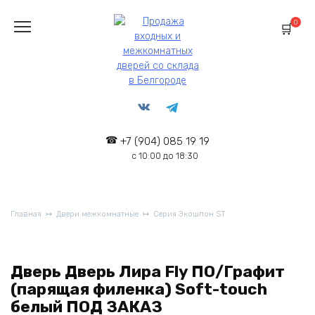
Перейти
к
0
содержанию
+7 (904) 085 19 19
с 10:00 до 18:30
Главная
Двери межкомнатные
Серия Экошпон ST
Дверь Дверь Лира Fly ПО/Графит
(парящая филенка) Soft-touch
белый ПОД ЗАКАЗ