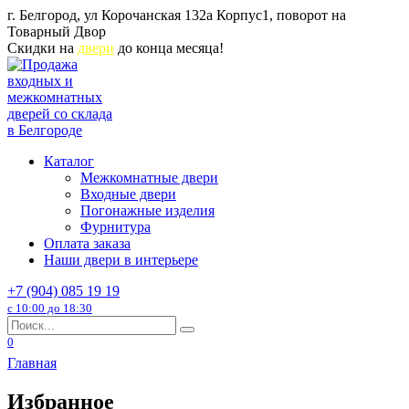
Перейти
г. Белгород, ул Корочанская 132а Корпус1, поворот на
к
Товарный Двор
содержанию
Скидки на
двери
до конца месяца!
Каталог
Межкомнатные двери
Входные двери
Погонажные изделия
Фурнитура
Оплата заказа
Наши двери в интерьере
+7 (904) 085 19 19
с 10:00 до 18:30
Search
for:
0
Главная
Избранное