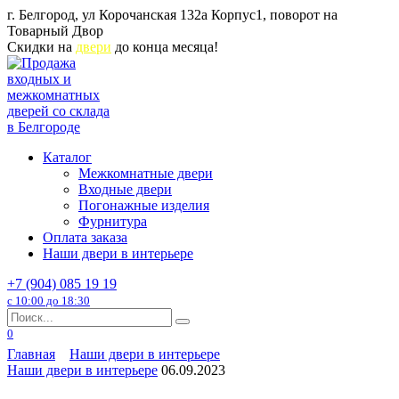
Перейти
г. Белгород, ул Корочанская 132а Корпус1, поворот на
к
Товарный Двор
содержанию
Скидки на
двери
до конца месяца!
Каталог
Межкомнатные двери
Входные двери
Погонажные изделия
Фурнитура
Оплата заказа
Наши двери в интерьере
+7 (904) 085 19 19
с 10:00 до 18:30
Search
for:
0
Главная
Наши двери в интерьере
Наши двери в интерьере
06.09.2023