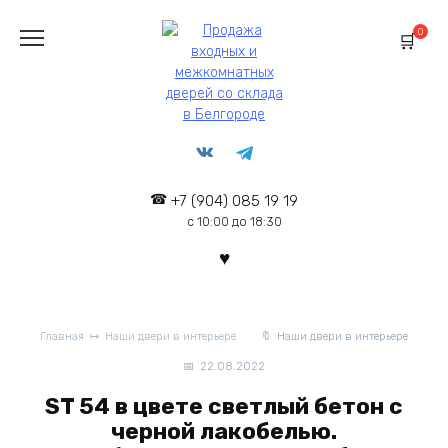
Перейти
к
0
содержанию
+7 (904) 085 19 19
с 10:00 до 18:30
Главная
Наши двери в интерьере
Наши двери в интерьере
22.08.2022
ST 54 в цвете светлый бетон с
черной лакобелью.