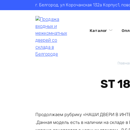
Перейти
г. Белгород, ул Корочанская 132а Корпус1, по
к
содержанию
Каталог
Опл
Главна
ST 1
Продолжаем рубрику «НАШИ ДВЕРИ В ИНТЕРЬ
.Данная модель есть в наличии на складе 