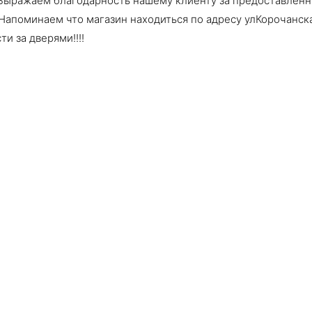
 Выражаем благодарность нашему клиенту за предоставленн
Напоминаем что магазин находиться по адресу улКорочанска
и за дверями!!!!