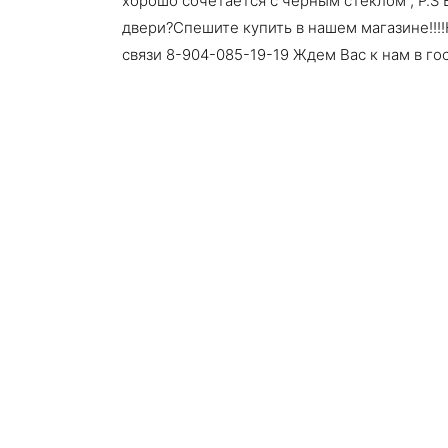
хорошо сочетается с черным стеклом , P.S
двери?Спешите купить в нашем магазине!!!!
связи 8-904-085-19-19 Ждем Вас к нам в гост