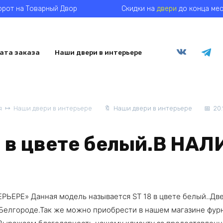
ворот на Товарный Двор
Скидки на
двери
до конца мес
ата заказа
Наши двери в интерьере
я
Наши двери в интерьере
Наши двери в интерьере
20.
8 в цвете белый.В НА
ЕРЕ» Данная модель называется ST 18 в цвете белый..Две
в Белгороде.Так же можно приобрести в нашем магазине фурн