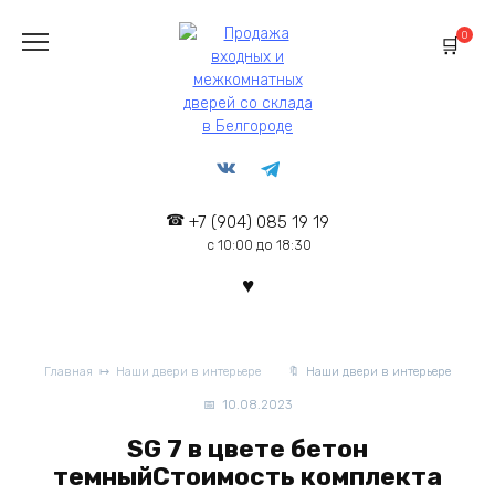
Перейти
к
0
содержанию
+7 (904) 085 19 19
с 10:00 до 18:30
Главная
Наши двери в интерьере
Наши двери в интерьере
10.08.2023
SG 7 в цвете бетон
темныйСтоимость комплекта