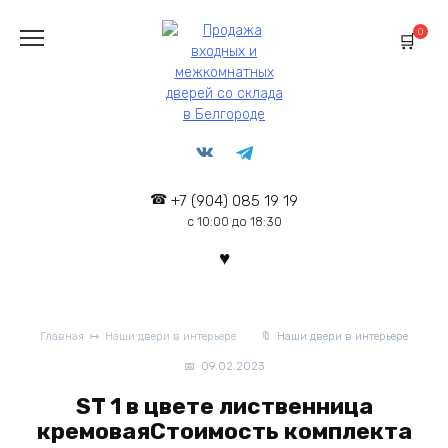
Перейти
к
0
содержанию
+7 (904) 085 19 19
с 10:00 до 18:30
Главная
Наши двери в интерьере
Наши двери в интерьере
09.02.2023
ST 1 в цвете лиственница
кремоваяСтоимость комплекта